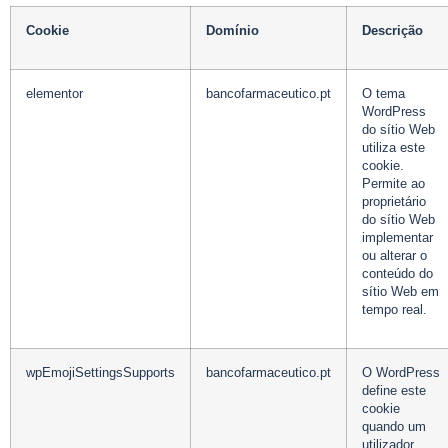
Cookie
Domínio
Descrição
elementor
bancofarmaceutico.pt
O tema
WordPress
do sítio Web
utiliza este
cookie.
Permite ao
proprietário
do sítio Web
implementar
ou alterar o
conteúdo do
sítio Web em
tempo real.
wpEmojiSettingsSupports
bancofarmaceutico.pt
O WordPress
define este
cookie
quando um
utilizador