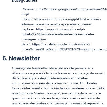
Navegadores?
Chrome: https://support.google.com/chrome/answer/95
hl=pt
Firefox: https://support.mozilla.org/pt-BR/kb/cookies-
informacoes-armazenadas-por-sites-em-seu-c
Explorer: https://support.microsoft.com/pt-
pt/help/17442/windows-internet-explorer-delete-
manage-cookies
Safari: https://translate.google.com/translate?
hl=en&sl=en&tl=pt&u=http%3A%2F%2Fsupport.apple
5. Newsletter
O serviço de Newsletter oferecido no site permite aos
utilizadores a possibilidade de fornecer o endereço de e-mail
de terceiros que estejam interessados em receber
informações e/ou newsletters em seu nome. O utilizador
toma conhecimento de que um terceiro endereço de e-mail é
uma forma de “dados pessoais”, nos termos da lei actual e
que o fornecimento do endereço de correio electrónico de
um terceiro destinatário da mensagem comercial representa