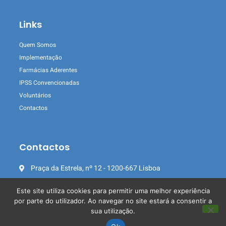
Links
Quem Somos
Implementação
Farmácias Aderentes
IPSS Convencionadas
Voluntários
Contactos
Contactos
Praça da Estrela, nº 12 - 1200-667 Lisboa
bancofarmaceutico.jrm@gmail.com
Este site utiliza cookies para permitir uma melhor experiência
Banco Farmacêutico
por parte do utilizador. Ao navegar no site estará a consentir a
sua utilização.